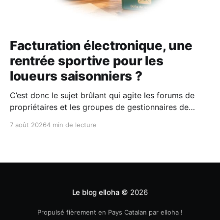
Facturation électronique, une
rentrée sportive pour les
loueurs saisonniers ?
C’est donc le sujet brûlant qui agite les forums de
propriétaires et les groupes de gestionnaires de
locations saisonnières : la facturation électronique
7 août 2026
4 min de lecture
obligatoire débarque le 1er septembre 2026 et les
concerne sous conditions. Entre sueurs froides,
jargon administratif imbuvable et mails répétés de la
DGFIP, à quelques semaines du
Le blog elloha
© 2026
Propulsé fièrement en Pays Catalan par elloha !