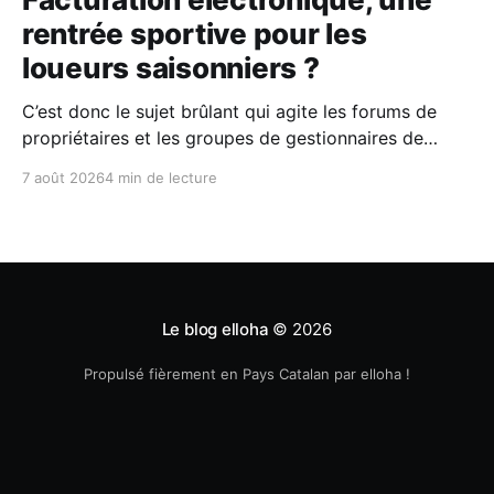
rentrée sportive pour les
loueurs saisonniers ?
C’est donc le sujet brûlant qui agite les forums de
propriétaires et les groupes de gestionnaires de
locations saisonnières : la facturation électronique
7 août 2026
4 min de lecture
obligatoire débarque le 1er septembre 2026 et les
concerne sous conditions. Entre sueurs froides,
jargon administratif imbuvable et mails répétés de la
DGFIP, à quelques semaines du
Le blog elloha
© 2026
Propulsé fièrement en Pays Catalan par elloha !