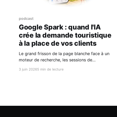
podcast
Google Spark : quand l'IA
crée la demande touristique
à la place de vos clients
Le grand frisson de la page blanche face à un
moteur de recherche, les sessions de
comparaison d'hôtels à pas d'heure, les tableurs
3 juin 2026
5 min de lecture
Excel pour caler le budget du groupe... Tout cela
pourrait bientôt appartenir au passé. Oui, c'est
un sacré pavé dans la