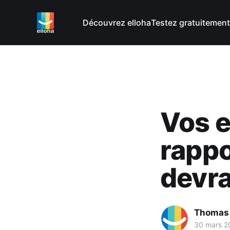
Découvrez elloha
Testez gratuitement
Vos e
rappo
devra
Thomas
30 mars 2