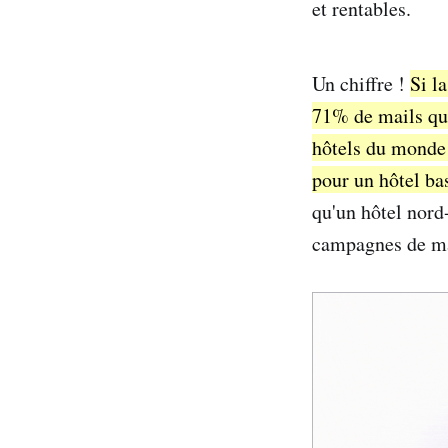
et rentables.
Un chiffre !
Si l
71% de mails qua
hôtels du monde 
pour un hôtel ba
qu'un hôtel nord
campagnes de mar