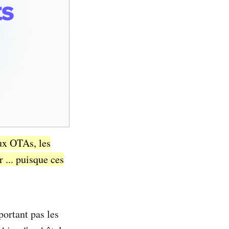
aux OTAs, les
r ... puisque ces
ortant pas les