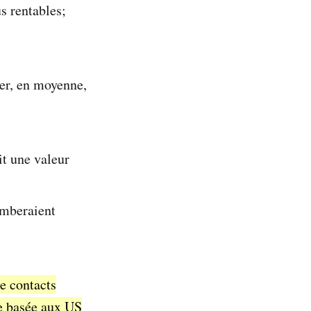
us rentables;
ter, en moyenne,
it une valeur
tomberaient
de contacts
se basée aux US