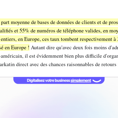
a part moyenne de bases de données de clients et de pr
lifiés et 55% de numéros de téléphone valides, en moy
entiers, en Europe, ces taux tombent respectivement 
sé en Europe !
Autant dire qu'avec deux fois moins d'adr
-américain, il est évidemment bien plus difficile d'orga
katin direct avec des chances raisonnables de retours r