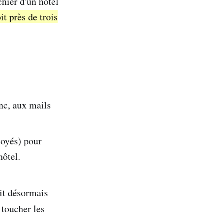
hier d'un hôtel
t près de trois
nc, aux mails
loyés) pour
hôtel.
it désormais
 toucher les