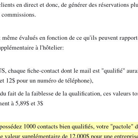
clients en direct et donc, de générer des réservations pl
ns commissions.
nt même évalués en fonction de ce qu'ils peuvent rappor
plémentaire à l'hôtelier:
US, chaque fiche-contact dont le mail est "qualifié" aura
(et 12$ pour un numéro de téléphone),
du fait de la faiblesse de la qualification, ces valeurs 
ent à 5,89$ et 3$
 possédez 1000 contacts bien qualifiés, votre "pactole" 
ne valeur supplémentaire de 12.000$ pour une entrepri