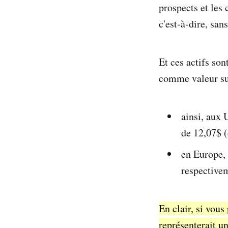
prospects et les 
c'est-à-dire, sa
Et ces actifs so
comme valeur sup
ainsi, aux 
de 12,07$ 
en Europe, 
respectivem
En clair, si vous
représenterait u