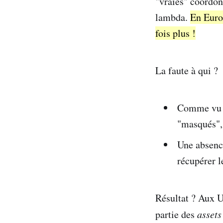
"vraies" coordon
lambda.
En Europ
fois plus !
La faute à qui ?
Comme vu p
"masqués",
Une absence
récupérer l
Résultat ? Aux U
partie des
assets