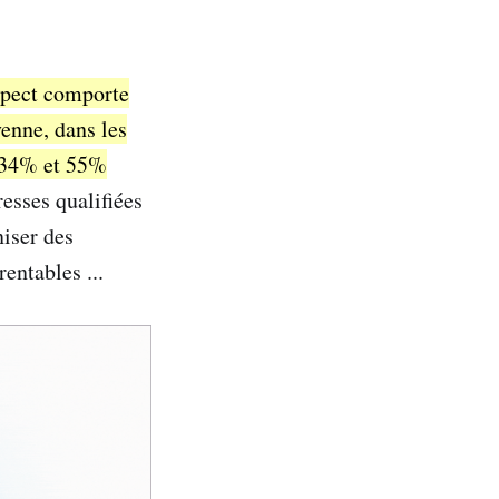
ospect comporte
enne, dans les
à 34% et 55%
esses qualifiées
niser des
entables ...