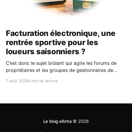
Facturation électronique, une
rentrée sportive pour les
loueurs saisonniers ?
C’est donc le sujet brûlant qui agite les forums de
propriétaires et les groupes de gestionnaires de
locations saisonnières : la facturation électronique
7 août 2026
4 min de lecture
obligatoire débarque le 1er septembre 2026 et les
concerne sous conditions. Entre sueurs froides,
jargon administratif imbuvable et mails répétés de la
DGFIP, à quelques semaines du
Le blog elloha
© 2026