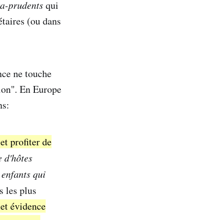
ra-prudents
qui
étaires (ou dans
nce ne touche
tion". En Europe
ns:
et profiter de
e d'hôtes
s enfants qui
s les plus
et évidence