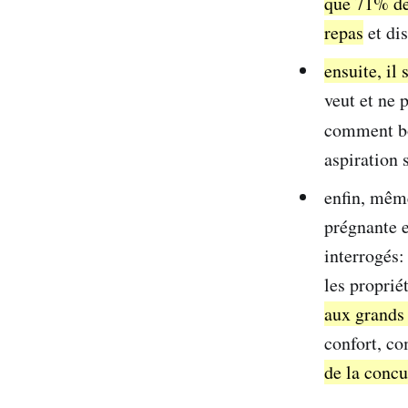
que 71% des
repas
et di
ensuite, il 
veut et ne 
comment bo
aspiration 
enfin, même
prégnante e
interrogés:
les proprié
aux grands 
confort, co
de la concu