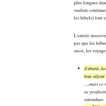
plus longues dans
veulent continuer
les hôtels) tout 
L'entrée massive
pas que les hébe
aussi, les voyag
d'abord, éc
leur séjour
...,mais ce
ne profiten
entendues. 