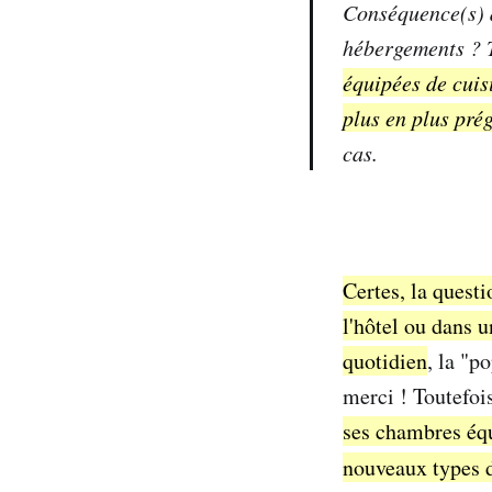
Conséquence(s) 
hébergements ? T
équipées de cuis
plus en plus pré
cas.
Certes, la questi
l'hôtel ou dans 
quotidien
, la "p
merci ! Toutefoi
ses chambres équ
nouveaux types d