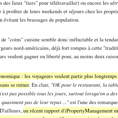
 des lieux "tiers" pour télétravailler) ou encore les
ult
 à profiter de leurs weekends et séjours chez les propri
en évitant les brassages de population.
 de "coins" cuisine semble donc inéluctable et la tenda
rgeurs nord-américains, déjà fort rompus à cette "tradi
eurs veulent gagner en liberté pour, au moins deux raiso
onomique : les voyageurs veulent partir plus longtemps 
 sans se ruiner
. En clair,
"OK pour le restaurant, la tabl
 n'est pas possible tous les jours, surtout lorsqu'on a de
t quasiment pas de leur repas ..."
est l'une des remarque
D'ailleurs,
un récent rapport d'iPropertyManagement m