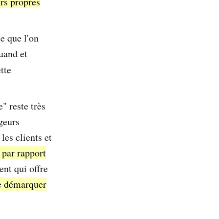
rs propres
e que l'on
quand et
ette
e" reste très
ageurs
les clients et
 par rapport
nt qui offre
e démarquer