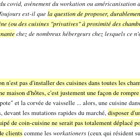
du covid, avènement du
workation
ou
américanisation
d
oujours est-il que
la question de proposer, durablemen
ine (ou des cuisines "privatives" à proximité des chamb
gnante
chez de nombreux hébergeurs chez lesquels ce n'e
on n'est pas d'installer des cuisines dans toutes les cham
une maison d'hôtes, c'est justement une façon de rompre
opote" et la corvée de vaisselle ... alors, une cuisine da
s, devant les mutations rapides du marché,
disposer d'u
ipé de coin-cuisine ne serait pas totalement déplacé po
e clients
comme les
workationers
(ceux qui résident s