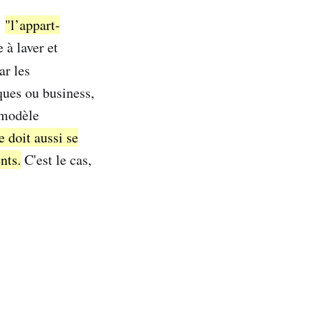
:
"l’appart-
 à laver et
ar les
ques ou business,
 modèle
e doit aussi se
nts.
C'est le cas,