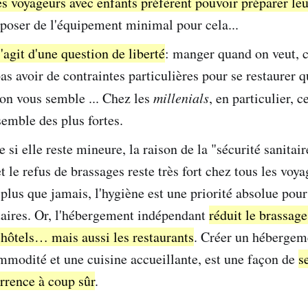
 voyageurs avec enfants préfèrent pouvoir préparer leu
sposer de l'équipement minimal pour cela...
s'agit d'une question de liberté
: manger quand on veut, c
pas avoir de contraintes particulières pour se restaurer 
n vous semble ... Chez les
millenials
, en particulier, c
semble des plus fortes.
 si elle reste mineure, la raison de la "sécurité sanitair
t le refus de brassages reste très fort chez tous les voy
 plus que jamais, l'hygiène est une priorité absolue pour 
taires. Or, l'hébergement indépendant
réduit le brassage
hôtels… mais aussi les restaurants
. Créer un hébergeme
mmodité et une cuisine accueillante, est une façon de
s
rrence à coup sûr
.