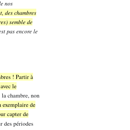
e nos
t, des chambres
res) semble de
st pas encore le
bres ! Partir à
 avec le
ns la chambre, non
n exemplaire de
ur capter de
ur des périodes