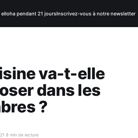
 elloha pendant 21 jours
Inscrivez-vous à notre newsletter
isine va-t-elle
oser dans les
bres ?
021
8 min de lecture