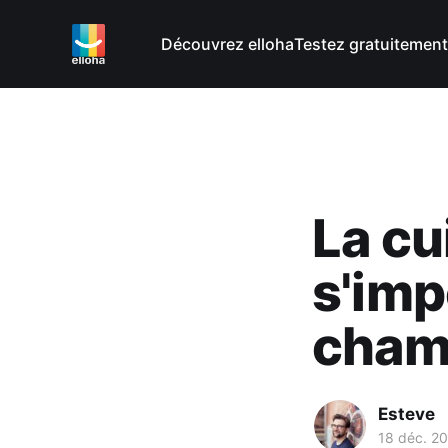
Découvrez elloha
Testez gratuitement
La cu
s'imp
cham
Esteve
18 déc. 2