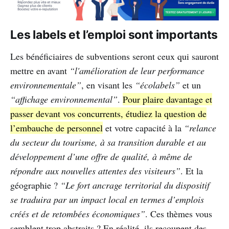
Les labels et l’emploi sont importants
Les bénéficiaires de subventions seront ceux qui sauront
mettre en avant
“l'amélioration de leur performance
environnementale”
, en visant les
“écolabels”
et un
“affichage environnemental”
.
Pour plaire davantage et
passer devant vos concurrents, étudiez la question de
l’embauche de personnel
et votre capacité à la
“relance
du secteur du tourisme, à sa transition durable et au
développement d’une offre de qualité, à même de
répondre aux nouvelles attentes des visiteurs”
. Et la
géographie ?
“Le fort ancrage territorial du dispositif
se traduira par un impact local en termes d’emplois
créés et de retombées économiques”
. Ces thèmes vous
semblent trop abstraits ? En réalité, ils recoupent des