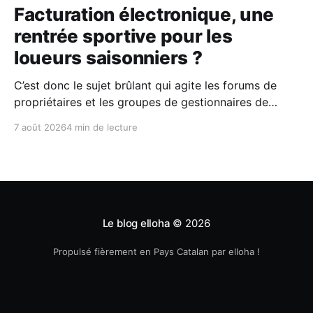
Facturation électronique, une
rentrée sportive pour les
loueurs saisonniers ?
C’est donc le sujet brûlant qui agite les forums de
propriétaires et les groupes de gestionnaires de
locations saisonnières : la facturation électronique
7 août 2026
4 min de lecture
obligatoire débarque le 1er septembre 2026 et les
concerne sous conditions. Entre sueurs froides,
jargon administratif imbuvable et mails répétés de la
DGFIP, à quelques semaines du
Le blog elloha
© 2026
Propulsé fièrement en Pays Catalan par elloha !