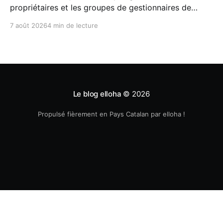
propriétaires et les groupes de gestionnaires de
locations saisonnières : la facturation électronique
7 août 2026
4 min de lecture
obligatoire débarque le 1er septembre 2026 et les
concerne sous conditions. Entre sueurs froides,
jargon administratif imbuvable et mails répétés de la
DGFIP, à quelques semaines du
Le blog elloha
© 2026
Propulsé fièrement en Pays Catalan par elloha !