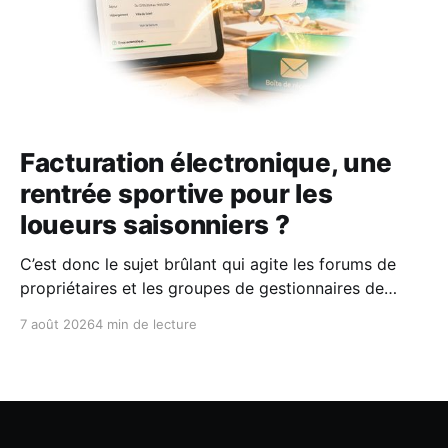
Facturation électronique, une
rentrée sportive pour les
loueurs saisonniers ?
C’est donc le sujet brûlant qui agite les forums de
propriétaires et les groupes de gestionnaires de
locations saisonnières : la facturation électronique
7 août 2026
4 min de lecture
obligatoire débarque le 1er septembre 2026 et les
concerne sous conditions. Entre sueurs froides,
jargon administratif imbuvable et mails répétés de la
DGFIP, à quelques semaines du